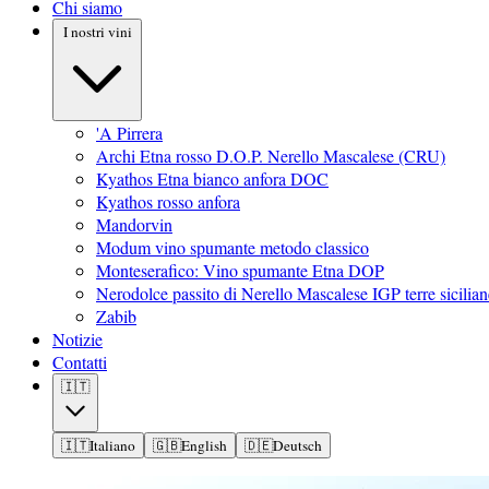
Chi siamo
I nostri vini
'A Pirrera
Archi Etna rosso D.O.P. Nerello Mascalese (CRU)
Kyathos Etna bianco anfora DOC
Kyathos rosso anfora
Mandorvin
Modum vino spumante metodo classico
Monteserafico: Vino spumante Etna DOP
Nerodolce passito di Nerello Mascalese IGP terre sicilian
Zabib
Notizie
Contatti
🇮🇹
🇮🇹
Italiano
🇬🇧
English
🇩🇪
Deutsch