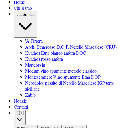
Home
Chi siamo
I nostri vini
'A Pirrera
Archi Etna rosso D.O.P. Nerello Mascalese (CRU)
Kyathos Etna bianco anfora DOC
Kyathos rosso anfora
Mandorvin
Modum vino spumante metodo classico
Monteserafico: Vino spumante Etna DOP
Nerodolce passito di Nerello Mascalese IGP terre
siciliane
Zabib
Notizie
Contatti
🇮🇹