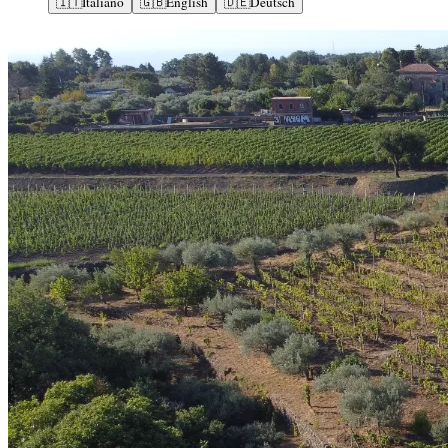
🇮🇹
Italiano
🇬🇧
English
🇩🇪
Deutsch