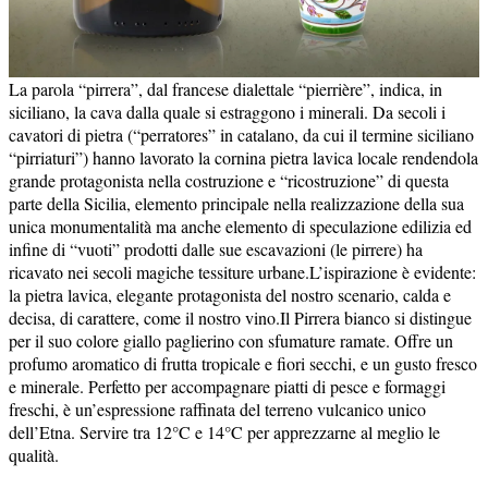
La parola “pirrera”, dal francese dialettale “pierrière”, indica, in
siciliano, la cava dalla quale si estraggono i minerali. Da secoli i
cavatori di pietra (“perratores” in catalano, da cui il termine siciliano
“pirriaturi”) hanno lavorato la cornina pietra lavica locale rendendola
grande protagonista nella costruzione e “ricostruzione” di questa
parte della Sicilia, elemento principale nella realizzazione della sua
unica monumentalità ma anche elemento di speculazione edilizia ed
infine di “vuoti” prodotti dalle sue escavazioni (le pirrere) ha
ricavato nei secoli magiche tessiture urbane.L’ispirazione è evidente:
la pietra lavica, elegante protagonista del nostro scenario, calda e
decisa, di carattere, come il nostro vino.Il Pirrera bianco si distingue
per il suo colore giallo paglierino con sfumature ramate. Offre un
profumo aromatico di frutta tropicale e fiori secchi, e un gusto fresco
e minerale. Perfetto per accompagnare piatti di pesce e formaggi
freschi, è un’espressione raffinata del terreno vulcanico unico
dell’Etna. Servire tra 12°C e 14°C per apprezzarne al meglio le
qualità.