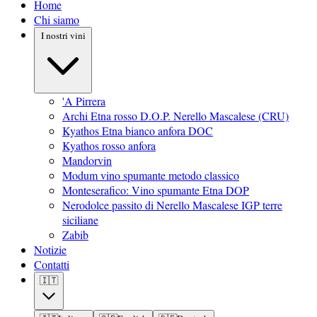
Home
Chi siamo
I nostri vini
'A Pirrera
Archi Etna rosso D.O.P. Nerello Mascalese (CRU)
Kyathos Etna bianco anfora DOC
Kyathos rosso anfora
Mandorvin
Modum vino spumante metodo classico
Monteserafico: Vino spumante Etna DOP
Nerodolce passito di Nerello Mascalese IGP terre
siciliane
Zabib
Notizie
Contatti
🇮🇹