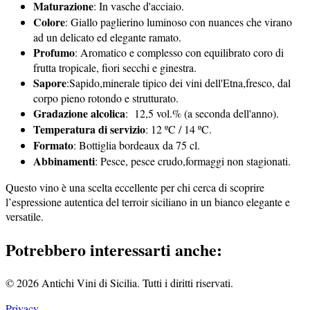
Maturazione
: In vasche d'acciaio.
Colore
: Giallo paglierino luminoso con nuances che virano
ad un delicato ed elegante ramato.
Profumo
: Aromatico e complesso con equilibrato coro di
frutta tropicale, fiori secchi e ginestra.
Sapore
:Sapido,minerale tipico dei vini dell'Etna,fresco, dal
corpo pieno rotondo e strutturato.
Gradazione alcolica
: 12,5 vol.% (a seconda dell'anno).
Temperatura di servizio
: 12 ºC / 14 ºC.
Formato
: Bottiglia bordeaux da 75 cl.
Abbinamenti
: Pesce, pesce crudo,formaggi non stagionati.
Questo vino è una scelta eccellente per chi cerca di scoprire
l’espressione autentica del terroir siciliano in un bianco elegante e
versatile.
Potrebbero interessarti anche:
© 2026 Antichi Vini di Sicilia. Tutti i diritti riservati.
Privacy