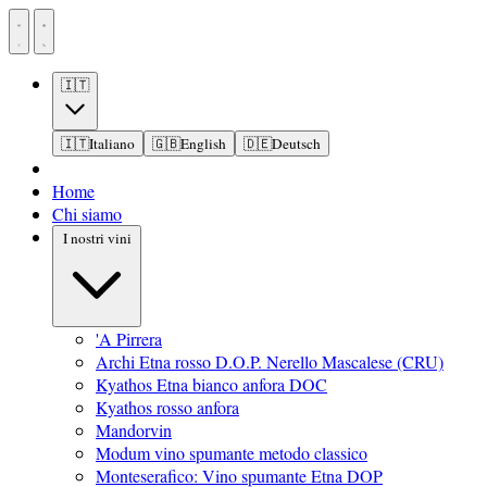
🇮🇹
🇮🇹
Italiano
🇬🇧
English
🇩🇪
Deutsch
Home
Chi siamo
I nostri vini
'A Pirrera
Archi Etna rosso D.O.P. Nerello Mascalese (CRU)
Kyathos Etna bianco anfora DOC
Kyathos rosso anfora
Mandorvin
Modum vino spumante metodo classico
Monteserafico: Vino spumante Etna DOP