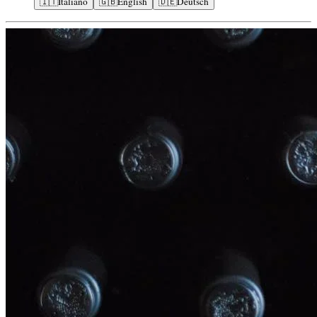
🇮🇹
Italiano
🇬🇧
English
🇩🇪
Deutsch